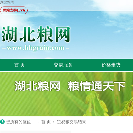
湖北粮网
网站支持IPV6
首 页
交易服务
价格走势
您所有的座位： ›
首 页
›
贸易粮交易结果