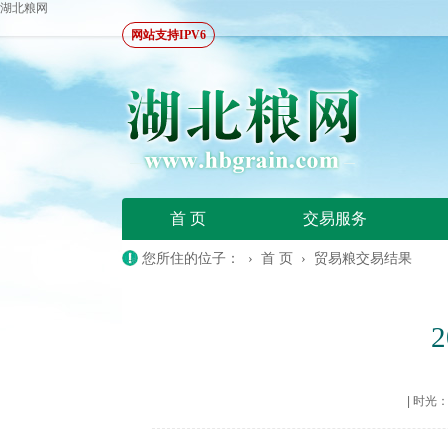
湖北粮网
网站支持IPV6
首 页
交易服务
您所住的位子： ›
首 页
›
贸易粮交易结果
|
时光：20