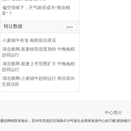
偏空情绪下，天气能否成为“救命稻
草”？
转让数据
more
小麦稳中有涨 籼稻依旧承压
湖北粮网:新麦收割进度加快 中晚籼稻
趋弱运行
湖北粮网:新麦上市范围扩大 中晚籼稻
趋弱运行
湖北粮网:小麦稳中趋弱运行 稻谷双向
交易活跃
中心简介
|
通信网络联系地址：苏州市武昌区武珞路4510号新社会商务旅游中心的35楼 邮政银行代