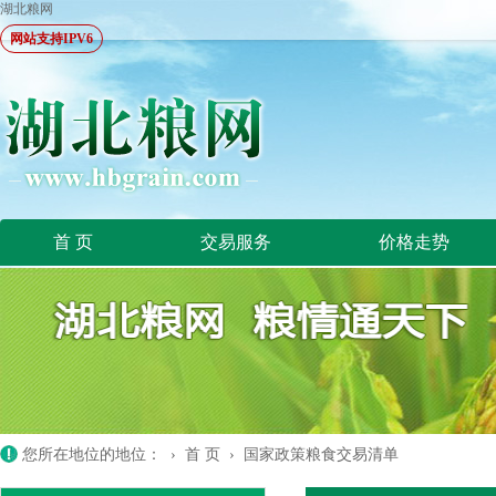
湖北粮网
网站支持IPV6
首 页
交易服务
价格走势
您所在地位的地位： ›
首 页
›
国家政策粮食交易清单