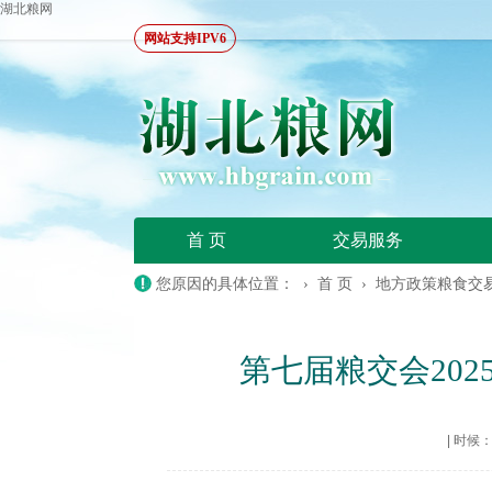
湖北粮网
网站支持IPV6
首 页
交易服务
您原因的具体位置： ›
首 页
›
地方政策粮食交
第七届粮交会202
|
时候：20