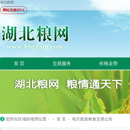
湖北粮网
网站支持IPV6
首 页
交易服务
价格走势
您所在区域的地理位置： ›
首 页
›
地方政策粮食交易公告