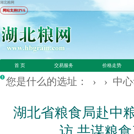
湖北粮网
网站支持IPV6
首 页
交易服务
价格走势
您是什么的选址： › ›
中心
湖北省粮食局赴中
访 共谋粮