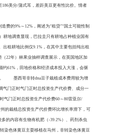
数至186美分/蒲式耳，差距美豆更有性比价。情者
费的9%～12%，阐述为“租贷”“国土可能性制
年）耕地调查显现，巴拉圭只有耕地占种植业国有
。出租耕地比例仅9.1%，在其中主要包括纯出租
些（22年）林果业抽样调查展示，在英国地区加
额约61%，田地价格和经济成本投入大涨，会驱
。 墨西哥非转dna豆子栽植成本费用较为增
可调气门正时气门正时总投资生产代价费、成分一
正时气门正时总投资生产代价费60～80雷亚尔/
主产州的栽植总投资生产代价费环比增长率滑下，可
的内容有生物有机肥（-39.2%）、药剂杀虫
非转染色体黄豆主耍移植在马州，非转染色体黄豆