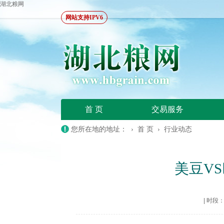
湖北粮网
网站支持IPV6
首 页
交易服务
您所在地的地址： ›
首 页
›
行业动态
美豆V
|
时段：20