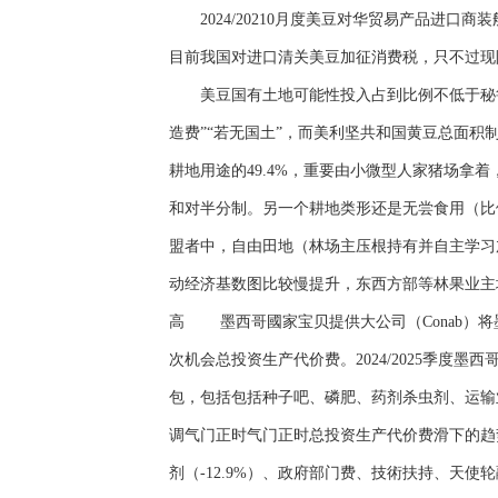
2024/20210月度美豆对华贸易产品进
目前我国对进口清关美豆加征消费税，只不过现
美豆国有土地可能性投入占到比例不低于秘鲁 2
造费”“若无国土”，而美利坚共和国黄豆总面积
耕地用途的49.4%，重要由小微型人家猪场拿
和对半分制。另一个耕地类形还是无尝食用（比例
盟者中，自由田地（林场主压根持有并自主学习
动经济基数图比较慢提升，东西方部等林果业主
高 墨西哥國家宝贝提供大公司（Conab）
次机会总投资生产代价费。2024/2025季度墨
包，包括包括种子吧、磷肥、药剂杀虫剂、运输业
调气门正时气门正时总投资生产代价费滑下的趋势
剂（-12.9%）、政府部门费、技術扶持、