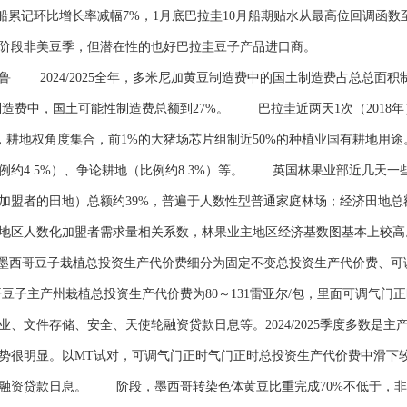
口商装船累记环比增长率减幅7%，1月底巴拉圭10月船期贴水从最高位回调函
阶段非美豆季，但潜在性的也好巴拉圭豆子产品进口商。
024/2025全年，多米尼加黄豆制造费中的国土制造费占总总面积制造
制造费中，国土可能性制造费总额到27%。 巴拉圭近两天1次（2018
着，耕地权角度集合，前1%的大猪场芯片组制近50%的种植业国有耕地用途
约4.5%）、争论耕地（比例约8.3%）等。 英国林果业部近几天一
加盟者的田地）总额约39%，普遍于人数性型普通家庭林场；经济田地总
地区人数化加盟者需求量相关系数，林果业主地区经济基数图基本上较高
将墨西哥豆子栽植总投资生产代价费细分为固定不变总投资生产代价费、
西哥豆子主产州栽植总投资生产代价费为80～131雷亚尔/包，里面可调气门
、文件存储、安全、天使轮融资贷款日息等。2024/2025季度多数是
很明显。以MT试对，可调气门正时气门正时总投资生产代价费中滑下较多
天使轮融资贷款日息。 阶段，墨西哥转染色体黄豆比重完成70%不低于，