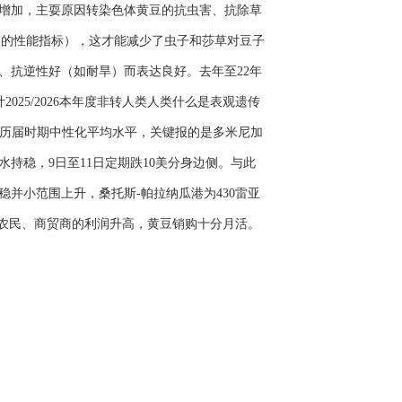
增加，主耍原因转染色体黄豆的抗虫害、抗除草
白的性能指标），这才能减少了虫子和莎草对豆子
、抗逆性好（如耐旱）而表达良好。去年至22年
25/2026本年度非转人类人类什么是表观遗传
历届时期中性化平均水平，关键报的是多米尼加
水持稳，9日至11日定期跌10美分身边侧。与此
并小范围上升，桑托斯-帕拉纳瓜港为430雷亚
加农民、商贸商的利润升高，黄豆销购十分月活。