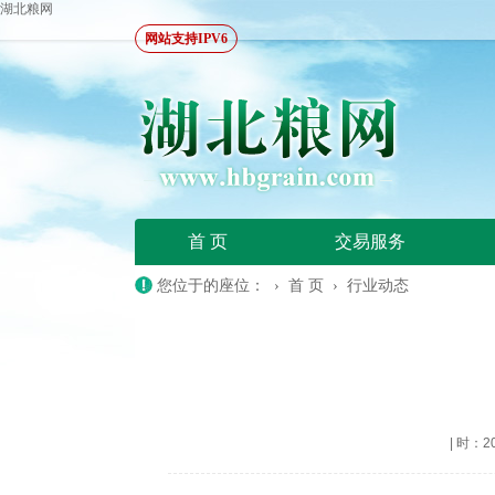
湖北粮网
网站支持IPV6
首 页
交易服务
您位于的座位： ›
首 页
›
行业动态
|
时：202