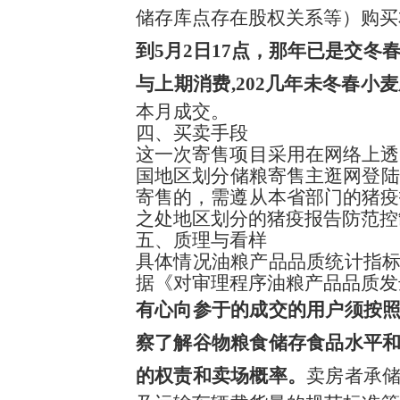
储存库点存在股权关系等）购买
到5月2日17点，那年已是交冬
与上期消费,202几年未冬春小
本月成交。
四、买卖手段
这一次寄售项目采用在网络上透
国地区划分储粮寄售主逛网登陆
寄售的，需遵从本省部门的猪疫
之处地区划分的猪疫报告防范
五、质理与看样
具体情况油粮产品品质统计指
据《对审理程序油粮产品品质发达
有心向参于的成交的用户须按
察了解谷物粮食储存食品水平
的权责和卖场概率。
卖房者承