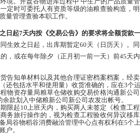
环境。开盘谷物进库过程中 中生产的产品质量
，一定时可委托人有资质等级的油粮查验构造，明
品质量管理查验本职工作。
之日起7天内按《交易公告》的要求将全额货款
同生效之日起，出库期暂定60天（日历天）。
以上的，或在每年除夕（正月初一前一天）前45天
发货告知单材料以及其他合理证密档案档案，经卖
（还包括水平和使用量）收货准确的，应在3个
工程物资存量局粮草仓储收购交易价格沟通新公司
的余款划入中储粮新公司新公司农发出帐号。
期限起10上班天内，购买两人未签定《检查工
册商务旅行操作的，视为检查工程验收何异议移库
备局谷物稻谷消费融洽管理中心点有权利在5个
券账户。