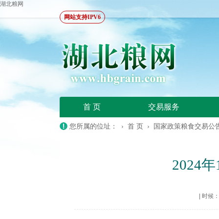
湖北粮网
网站支持IPV6
首 页
交易服务
您所属的位址： ›
首 页
›
国家政策粮食交易公
202
|
时候：20