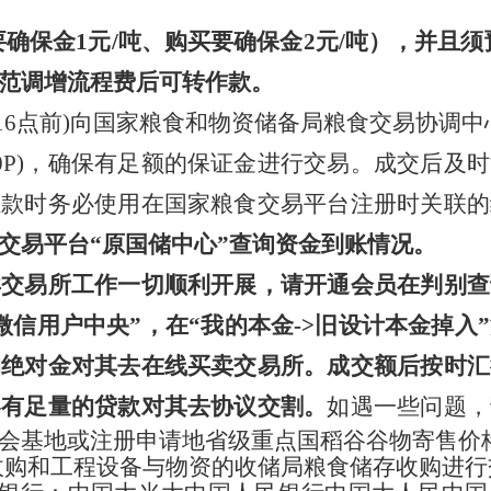
确保金1元/吨、购买要确保金2元/吨），并且须
范调增流程费后可转作款。
(16点前)向国家粮食和物资储备局粮食交易协调
7808170P)，确保有足额的保证金进行交易。成交
汇款时务必使用在国家粮食交易平台注册时关联的
交易平台“原国储中心”查询资金到账情况。
卖交易所工作一切顺利开展，请开通会员在判别查
微信用户中央”，在“我的本金->旧设计本金掉入
的绝对金对其去在线买卖交易所。成交额后按时汇
容有足量的贷款对其去协议交割。
如遇一些问题，
会基地或注册申请地省级重点国稻谷谷物寄售价
收购和工程设备与物资的收储局粮食储存收购进