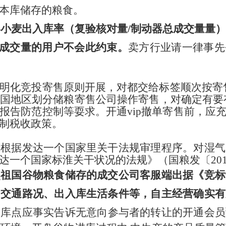
本库储存的粮食。
春小麦出入库率（复验核对量/制动器总成交量量
麦成交量的用户不会此约束。
卖方行业请一律事先
明化竞投寄售原则开展，对都交给标签顺次按寄售
国地区划分储粮寄售公司操作寄售，对确定有要
报告防范控制等耍求。开通vip撤单寄售前，应
控制税收政策。
标根据发达一个国家里关干法规审理程序。对湿气
一个国家标淮关干状况的法规》（国粮发〔201
照祖国谷物粮食储存的成交公司客服端出据《竞标
和交通路况、出入库生活条件等，自主经营确实有
储库点应事实告诉无意向参与者的转让的开通会员