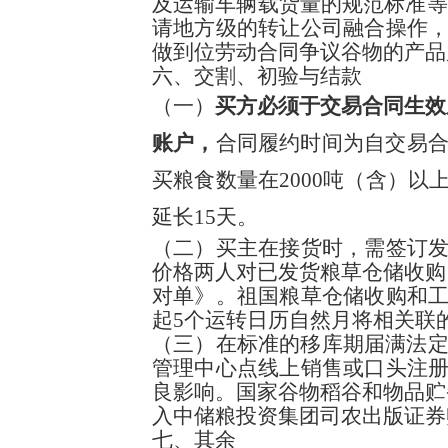
及运输车辆载货量的规范标准等
请地方级的转让公司融合操作
做到位劳动合同争议谷物的产
六、交割、初验与结款
（一）
买方必须于交易合同生效
账户，
合同履约时间为自交易合
买粮食数量在2000吨（含）
延长15天。
（二）买主在接货时，需签订
价格两人对已发货粮草仓储收购
对单》。祖国粮草仓储收购和
起5个运转日历自然月将相关联
（三）在标准的移库期届满法定
管理中心点线上销售或口头注
良影响。国家谷物稻谷和物品贮
入中储粮投资集团司农出版证
七、其余