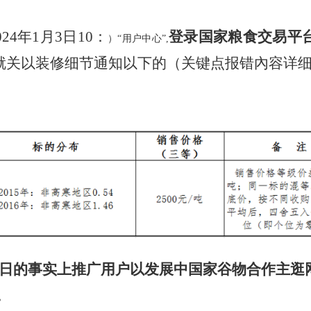
4年1月3日10：
登录国家粮食交易平
）“用户中心”,
就关以装修细节通知以下的（关键点报错內容详
日的事实上推广用户以发展中国家谷物合作主逛
。